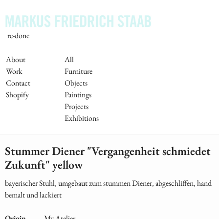
Skip
to
main
re-done
content
Main
About
All
Work
Furniture
Navigation
Contact
Objects
Shopify
Paintings
Projects
Exhibitions
Stummer Diener "Vergangenheit schmiedet
Zukunft" yellow
bayerischer Stuhl, umgebaut zum stummen Diener, abgeschliffen, hand
bemalt und lackiert
Origin
My Atelier